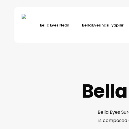
Skip
to
main
Bella Eyes Nedir
Bella Eyes nasıl yapılır
content
Hit enter to search or ESC to close
Bella
Bella Eyes Su
is composed 