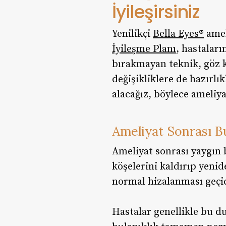
İyileşirsiniz
Yenilikçi
Bella Eyes®
amel
İyileşme Planı
, hastalar
bırakmayan teknik, göz ka
değişikliklere de hazırlı
alacağız, böylece ameliya
Ameliyat Sonrası B
Ameliyat sonrası yaygın b
köşelerini kaldırıp yeni
normal hizalanması geçici
Hastalar genellikle bu du