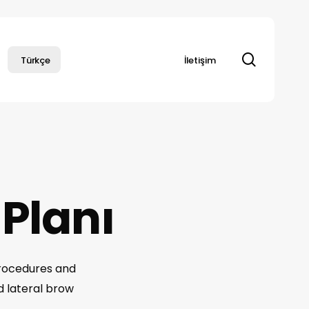
search
Türkçe
İletişim
 Planı
procedures and
 lateral brow