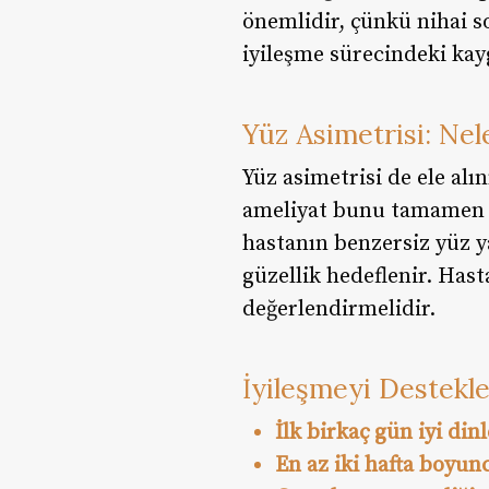
önemlidir, çünkü nihai so
iyileşme sürecindeki kayg
Yüz Asimetrisi: Nel
Yüz asimetrisi de ele al
ameliyat bunu tamamen d
hastanın benzersiz yüz y
güzellik hedeflenir. Hast
değerlendirmelidir.
İyileşmeyi Destekle
İlk birkaç gün iyi din
En az iki hafta boyun