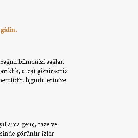
 gidin.
ağını bilmenizi sağlar.
zarıklık, ateş) görürseniz
önemlidir. İçgüdülerinize
ıllarca genç, taze ve
esinde görünür izler