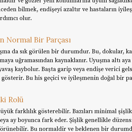
aldir ve gözler yeni konumlarına uyum sağladıkça
nceden bilmek, endişeyi azaltır ve hastaların iyil
rdımcı olur.
n Normal Bir Parçası
ma da sık görülen bir durumdur. Bu, dokular, kas
maya uğramasından kaynaklanır. Uyuşma altı aya 
 yavaş kaybolur. Başta garip veya endişe verici gel
gösterir. Bu his geçici ve iyileşmenin doğal bir pa
eki Rolü
yük farklılık gösterebilir. Bazıları minimal şişlik
veya ay boyunca fark eder. Şişlik genellikle düzensi
 görünebilir. Bu normaldir ve beklenen bir durumd