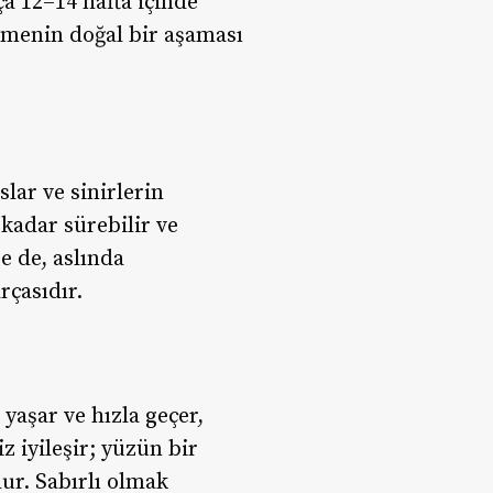
 12–14 hafta içinde
eşmenin doğal bir aşaması
lar ve sinirlerin
kadar sürebilir ve
se de, aslında
rçasıdır.
 yaşar ve hızla geçer,
z iyileşir; yüzün bir
ur. Sabırlı olmak