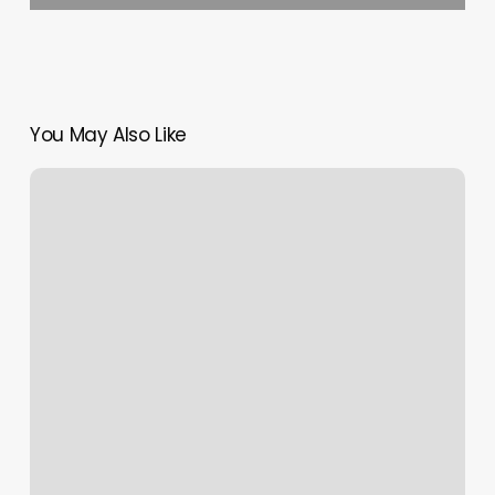
You May Also Like
Bella
Eyes
Sonrası
Makyaj